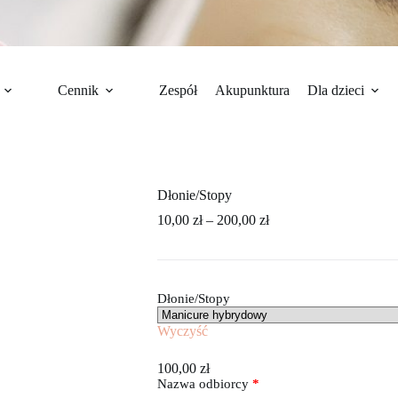
Cennik
Zespół
Akupunktura
Dla dzieci
Dłonie/Stopy
Zakres
10,00
zł
–
200,00
zł
cen:
od
10,00 zł
do
Dłonie/Stopy
200,00 zł
Wyczyść
100,00
zł
Nazwa odbiorcy
*