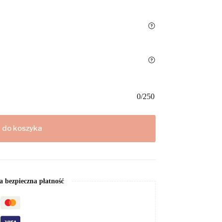
0
/
250
 do koszyka
 bezpieczna płatność