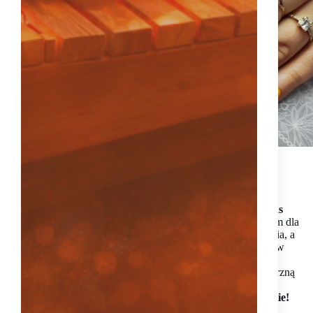
Niech
przyjemność i relaks
będzie
dla Ciebie tym, czym dla
rośliny: woda, słońce, ziemia, a
więc niezbędną
wartością
w
Twoim życiu.
Z nami
odzyskasz
wewnętrzną
harmonię
,
z nami
poczujesz się pięknie!