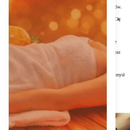
To strefa piękna i relaksu,
wypełniona esencją zapachów.
W naszym studio
otulimy Cię
naturalną mocą
olejków
klasy terapeutycznej.
O NAS
Zapewnimy profesjonalne
zabiegi
z zakresu
pielęgnacji ciała i urody
oraz
masażu relaksacyjnego i
terapeutycznego
.
Wypełnimy
Twoje ciało i umysł
pozytywną energią.