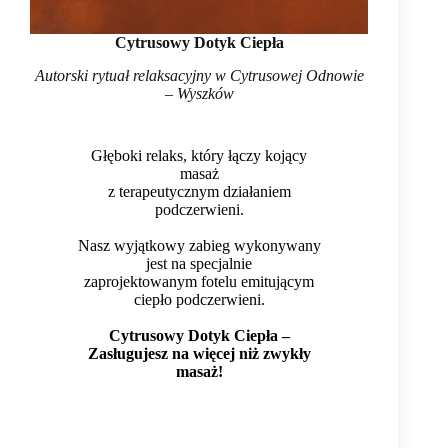
Cytrusow
y Dotyk Ciepła
Autorski rytuał relaks
acyjny
w Cytrusowej Odnowie
– Wyszków
Głęboki relaks, który łączy kojący
masaż
z terapeutycznym działaniem
podczerwieni.
Nasz wyjątkowy zabieg wykonywany
jest na specjalnie
zaprojektowanym fotelu emitującym
ciepło podczerwieni.
SKONTAKTUJ SIĘ Z NAMI
Cytrusowy Dotyk Ciepła –
(+48) 506 692 221
Zasługujesz na więcej niż zwykły
kontakt@cytrusowaodnowa.pl
masaż!
Polityka prywatności
Regulamin
ZNAJDŹ NAS