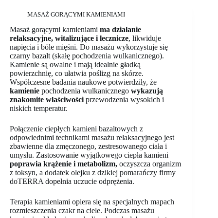
MASAŻ GORĄCYMI KAMIENIAMI
Masaż gorącymi kamieniami
ma działanie
relaksacyjne, witalizujące i lecznicze
, likwiduje
napięcia i bóle mięśni. Do masażu wykorzystuje się
czarny bazalt (skałę pochodzenia wulkanicznego).
Kamienie są owalne i mają idealnie gładką
powierzchnię, co ułatwia poślizg na skórze.
Współczesne badania naukowe potwierdziły, że
kamienie
pochodzenia wulkanicznego
wykazują
znakomite właściwości
przewodzenia wysokich i
niskich temperatur.
Połączenie ciepłych kamieni bazaltowych z
odpowiednimi technikami masażu relaksacyjnego jest
zbawienne dla zmęczonego, zestresowanego ciała i
umysłu. Zastosowanie wyjątkowego ciepła kamieni
poprawia krążenie i metabolizm,
oczyszcza organizm
z toksyn, a dodatek olejku z dzikiej pomarańczy firmy
doTERRA dopełnia uczucie odprężenia.
Terapia kamieniami opiera się na specjalnych mapach
rozmieszczenia czakr na ciele. Podczas masażu