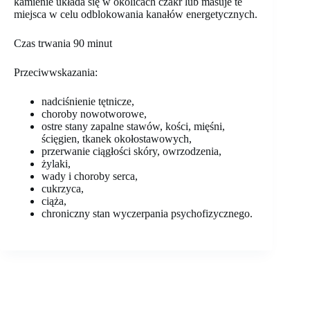
kamienie układa się w okolicach czakr lub masuje te
miejsca w celu odblokowania kanałów energetycznych.
Czas trwania 90 minut
Przeciwwskazania:
nadciśnienie tętnicze,
choroby nowotworowe,
ostre stany zapalne stawów, kości, mięśni,
ścięgien, tkanek okołostawowych,
przerwanie ciągłości skóry, owrzodzenia,
żylaki,
wady i choroby serca,
cukrzyca,
ciąża,
chroniczny stan wyczerpania psychofizycznego.