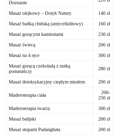
Doznanie
Masaż olejkowy – Dotyk Natury
140 zł
Masaż bańką chińską (antycellulitowy)
160 zł
Masaż gorącymi kamieniami
230 zł
Masaż świecą
200 zł
Masaż na 4 ręce
300 zł
Masaż gorącą czekoladą z nutką
280 zł
pomarańczy
Masaż detoksykacyjny ciepłym miodem
200 zł
200-
Maderoterapia ciała
250 zł
Maderoterapia twarzy
300 zł
Masaż balijski
200 zł
Masaż stopami Padanghata
200 zł