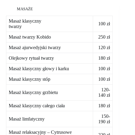
MASAŻE
Masaż klasyczny
100 zł
twarzy
Masaż twarzy Kobido
250 zł
Masaż ajurwedyjski twarzy
120 zł
Olejkowy rytuał twarzy
180 zł
Masaż klasyczny głowy i karku
100 zł
Masaż klasyczny stóp
100 zł
120-
Masaż klasyczny grzbietu
140 zł
Masaż klasyczny całego ciała
180 zł
150-
Masaż limfatyczny
190 zł
Masaż relaksacyjny – Cytrusowe
220 zł