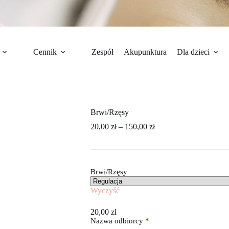
Cennik
Zespół
Akupunktura
Dla dzieci
Brwi/Rzęsy
Zakres
20,00
zł
–
150,00
zł
cen:
od
20,00 zł
do
Brwi/Rzęsy
150,00 zł
Wyczyść
20,00
zł
Nazwa odbiorcy
*