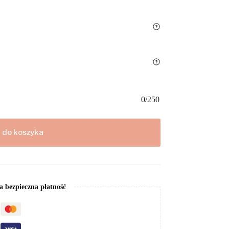
0
/
250
 do koszyka
 bezpieczna płatność